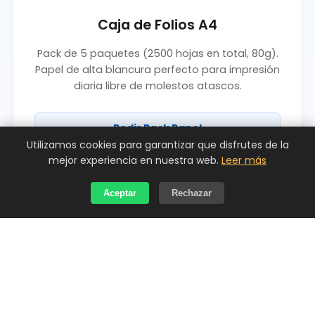
Caja de Folios A4
Pack de 5 paquetes (2500 hojas en total, 80g).
Papel de alta blancura perfecto para impresión
diaria libre de molestos atascos.
Pedir Pack Papel
Utilizamos cookies para garantizar que disfrutes de la
mejor experiencia en nuestra web.
Leer más
Aceptar
Rechazar
¿Qué Tóner necesitas?
Consumibles de alta definición. Escríbenos la